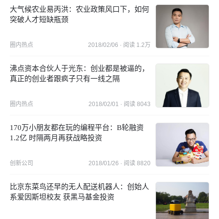
大气候农业易丙洪：农业政策风口下，如何
突破人才短缺瓶颈
圈内热点
2018/02/06
· 阅读
1.2万
沸点资本合伙人于光东：创业都是被逼的，
真正的创业者跟疯子只有一线之隔
圈内热点
2018/02/01
· 阅读
8043
170万小朋友都在玩的编程平台：B轮融资
1.2亿 时隔两月再获战略投资
创新公司
2018/01/26
· 阅读
8820
比京东菜鸟还早的无人配送机器人：创始人
系爱因斯坦校友 获黑马基金投资