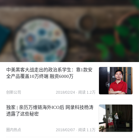
中美黑客大战走出的政治系学生：靠1款安
全产品覆盖10万终端 融资6000万
创新公司
2018/02/24
· 阅读
1.2万
独家 | 亲历万维链海外ICO后 网录科技杨涛
透露了这些秘密
圈内热点
2018/02/07
· 阅读
1.1万