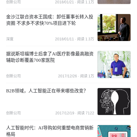
创新公司
2018/01/21
· 阅读
1.1万
金沙江联合资本王国成：卸任董事长转入投
资圈 不求多不求快70%项目进下轮
深度
2018/01/11
· 阅读
1.3万
据说斯坦福博士后拿了AI医疗影像最高融资
辅助诊断覆盖700家医院
创新公司
2017/12/26
· 阅读
1万
B2B领域，人工智能正在带来哪些改变？
创新公司
2017/12/19
· 阅读
7122
人工智能时代：AI导购如何重塑电商营销新
格局