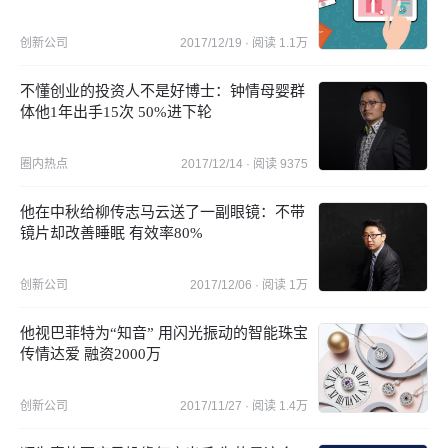
创新公司
2017/12/19
· 阅读
1.1万
不懂创业的投资人不是好博士：钟情母婴群
体他1年出手15次 50%进下轮
圈内热点
2017/12/14
· 阅读
9375
他在中秋给柳传志马云送了一副眼镜：不带
镜片却改善睡眠 有效率80%
创新公司
2017/12/06
· 阅读
1万
他视巴菲特为“知音” 用闪光振动的智能珠宝
传情达爱 融资2000万
创新公司
2017/11/27
· 阅读
1.4万