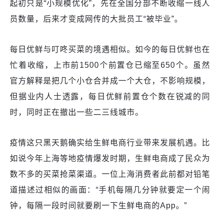
起初只是“小规模优化”，先在全国分部不断收缩一线人
员数量，后来才变成网传的大批员工“被毕业”。
每日优鲜与叮咚买菜的境遇相似。如今的每日优鲜也在
忙着收缩，上市前1500个前置仓已缩至650个。虽然
官方解释是把几个小仓合并成一个大仓，不影响规模，
但据业内人士透露，每日优鲜前置仓个数在锐减的同
时，同时正在撤出一些二三线城市。
疫情这只黑天鹅确实给生鲜电商行业带来发展机遇。比
如说今年上海等地疫情爆发时期，生鲜电商成了民众为
数不多的买菜抢菜渠道。一位上海消费者此前都对铅笔
道描述过相似的画面：“手机每隔几分钟就要定一个闹
钟，每隔一段时间就要刷一下生鲜电商的App。”