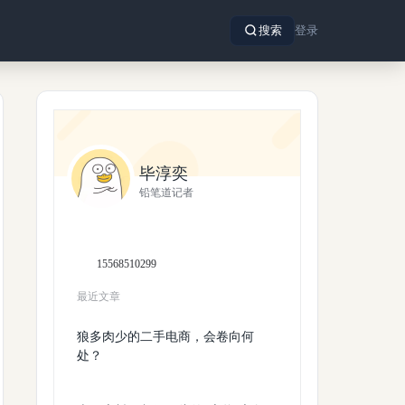
搜索
登录
毕淳奕
铅笔道记者
15568510299
最近文章
狼多肉少的二手电商，会卷向何
处？