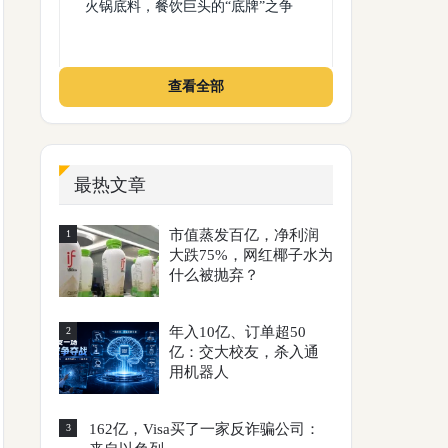
火锅底料，餐饮巨头的“底牌”之争
查看全部
最热文章
市值蒸发百亿，净利润
1
大跌75%，网红椰子水为
什么被抛弃？
年入10亿、订单超50
2
亿：交大校友，杀入通
用机器人
162亿，Visa买了一家反诈骗公司：
3