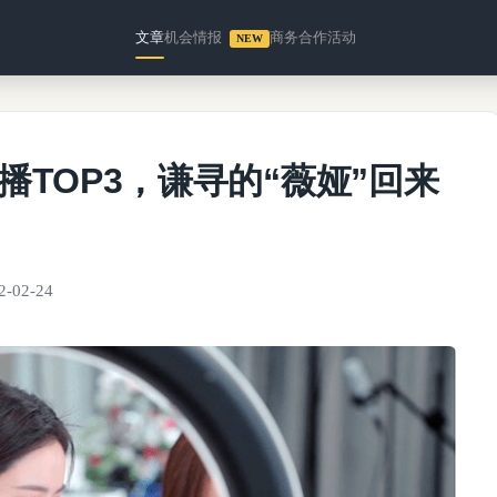
文章
机会情报
商务合作
活动
NEW
播TOP3，谦寻的“薇娅”回来
2-02-24