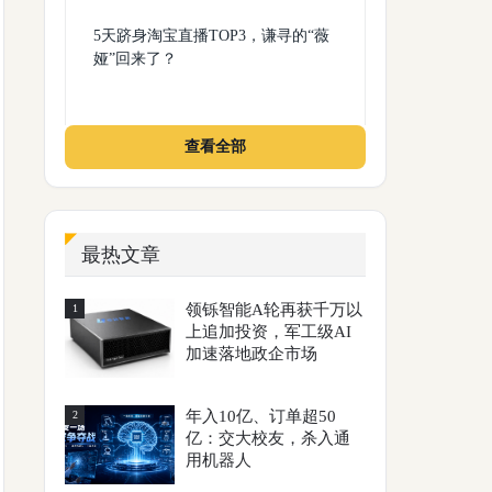
5天跻身淘宝直播TOP3，谦寻的“薇
娅”回来了？
查看全部
最热文章
领铄智能A轮再获千万以
1
上追加投资，军工级AI
加速落地政企市场
年入10亿、订单超50
2
亿：交大校友，杀入通
用机器人