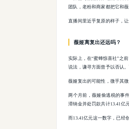
团队，老粉和商家都把它和薇
直播间里近乎复原的样子，让
薇娅离复出还远吗？
实际上，在“蜜蜂惊喜社”之
说法，谦寻方面曾予以否认。
薇娅复出的可能性，微乎其微
两个月前，薇娅偷逃税的事
滞纳金并处罚款共计13.4
而13.41亿元这一数字，已