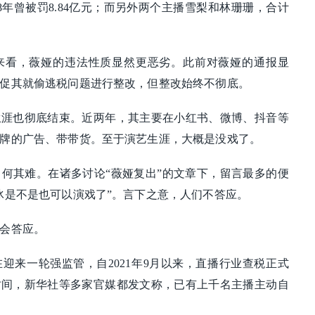
8年曾被罚8.84亿元；而另外两个主播雪梨和林珊珊，合计
来看，薇娅的违法性质显然更恶劣。此前对薇娅的通报显
促其就偷逃税问题进行整改，但整改始终不彻底。
生涯也彻底结束。近两年，其主要在小红书、微博、抖音等
牌的广告、带带货。至于演艺生涯，大概是没戏了。
何其难。在诸多讨论“薇娅复出”的文章下，留言最多的便
冰是不是也可以演戏了”。言下之意，人们不答应。
会答应。
迎来一轮强监管，自2021年9月以来，直播行业查税正式
时间，新华社等多家官媒都发文称，已有上千名主播主动自