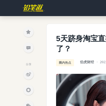
5天跻身淘宝直
了？
伯虎财经
202
圈内热点
分享