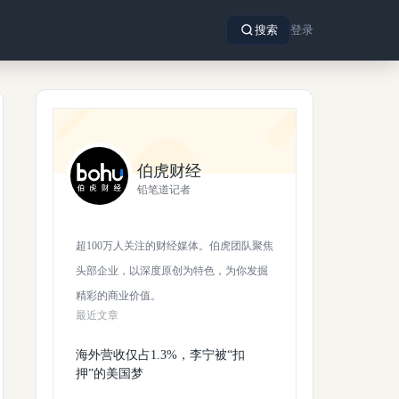
搜索
登录
伯虎财经
铅笔道记者
超100万人关注的财经媒体。伯虎团队聚焦
头部企业，以深度原创为特色，为你发掘
精彩的商业价值。
最近文章
海外营收仅占1.3%，李宁被“扣
押”的美国梦