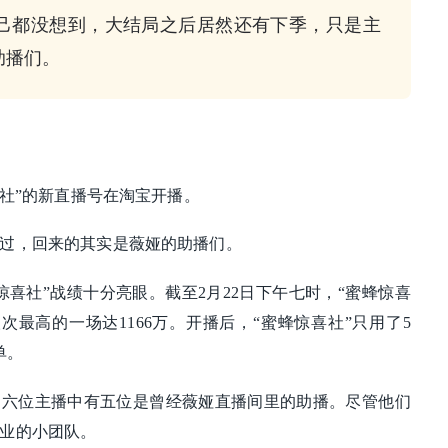
己都没想到，大结局之后居然还有下季，只是主
助播们。
喜社”的新直播号在淘宝开播。
过，回来的其实是薇娅的助播们。
惊喜社”战绩十分亮眼。截至2月22日下午七时，“蜜蜂惊喜
看人次最高的一场达1166万。开播后，“蜜蜂惊喜社”只用了5
单。
，六位主播中有五位是曾经薇娅直播间里的助播。尽管他们
业的小团队。