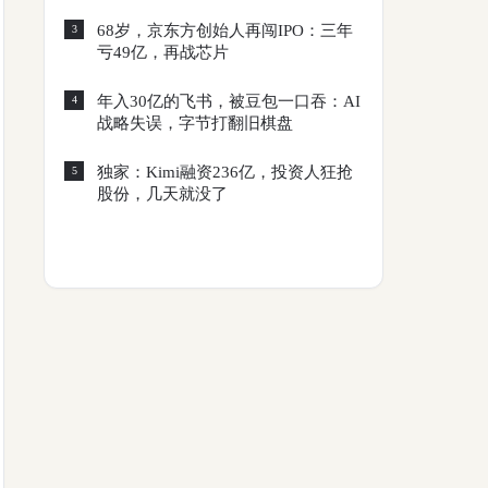
68岁，京东方创始人再闯IPO：三年
3
亏49亿，再战芯片
年入30亿的飞书，被豆包一口吞：AI
4
战略失误，字节打翻旧棋盘
独家：Kimi融资236亿，投资人狂抢
5
股份，几天就没了