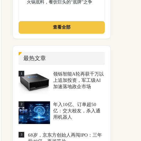
火锅底料，餐饮巨头的“底牌”之争
查看全部
最热文章
领铄智能A轮再获千万以
1
上追加投资，军工级AI
加速落地政企市场
年入10亿、订单超50
2
亿：交大校友，杀入通
用机器人
68岁，京东方创始人再闯IPO：三年
3