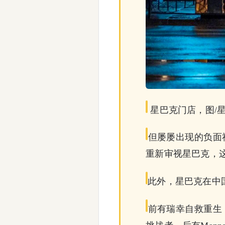
星巴克门店，图/
但屡屡出现的负面
重新审视星巴克，
此外，星巴克在中
前有瑞幸自救重生