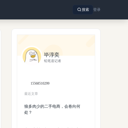
搜索
登录
毕淳奕
铅笔道记者
15568510299
最近文章
狼多肉少的二手电商，会卷向何
处？