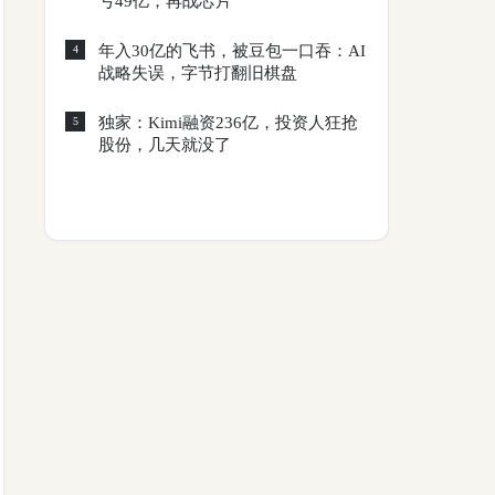
亏49亿，再战芯片
年入30亿的飞书，被豆包一口吞：AI
4
战略失误，字节打翻旧棋盘
独家：Kimi融资236亿，投资人狂抢
5
股份，几天就没了