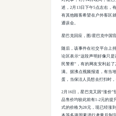
述，2月13日下午5点左右
有其他顾客希望在户外客区
通误会。
星巴克回应，图/星巴克中国
随后，该事件在社交平台上
论区表示“这段声明好像只是
民警察”，有的网友安利起
满。据沸点视频报道，有当
蛋，当保洁人员想去打扫时，
2月16日，星巴克又因“涨
品售价均较此前有1-2元的
式的价格为28元，现已经涨
本等多项因素进行考量后制定