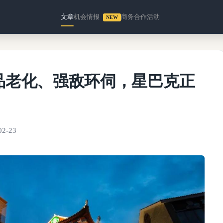
文章
机会情报
商务合作
活动
NEW
品老化、强敌环伺，星巴克正
02-23