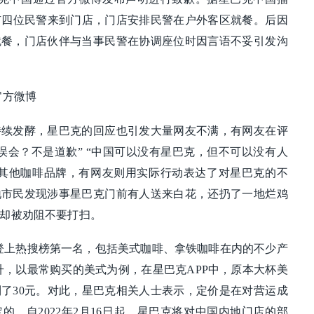
，有四位民警来到门店，门店安排民警在户外客区就餐。后因
就餐，门店伙伴与当事民警在协调座位时因言语不妥引发沟
官方微博
持续发酵，星巴克的回应也引发大量网友不满，有网友在评
误会？不是道歉” “中国可以没有星巴克，但不可以没有人
了其他咖啡品牌，有网友则用实际行动表达了对星巴克的不
地市民发现涉事星巴克门前有人送来白花，还扔了一地烂鸡
却被劝阻不要打扫。
价”登上热搜榜第一名，包括美式咖啡、拿铁咖啡在内的不少产
提升，以最常购买的美式为例，在星巴克APP中，原本大杯美
到了30元。对此，星巴克相关人士表示，定价是在对营运成
的。自2022年2月16日起，星巴克将对中国内地门店的部