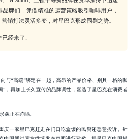
er、M Stand、三顿半等新品牌在资本加持下迅速
啡品牌们，凭借精准的运营策略吸引咖啡用户，
，营销打法灵活多变，对星巴克形成围剿之势。
”已经来了。
向与“高端”绑定在一起，高昂的产品价格、别具一格的咖
间”，再加上长久宣传的品牌调性，塑造了星巴克在消费者
形象正在崩塌。
，重庆一家星巴克赶走在门口吃盒饭的民警还恶意投诉。针
巴克中国通过官方微博发布声明进行致歉。据星巴克中国描