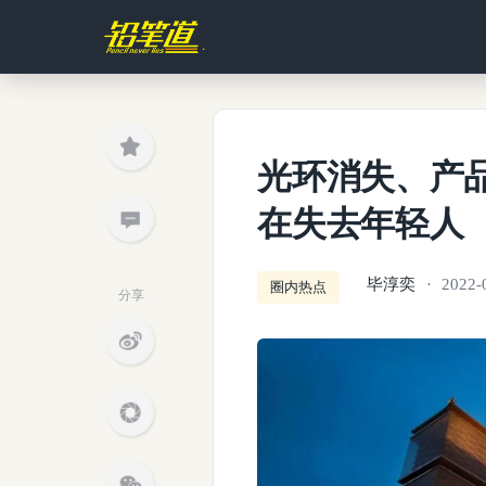
光环消失、产
在失去年轻人
毕淳奕
2022-
圈内热点
分享