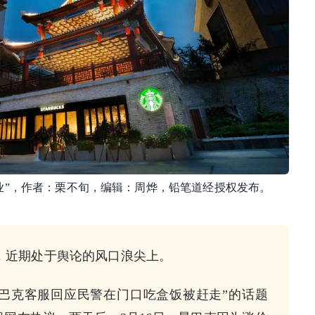
业”，作者：栗不旬，编辑：周烨，铅笔道经授权发布。
克，近期处于舆论的风口浪尖上。
“星巴克客服回应民警在门口吃盒饭被赶走”的话题