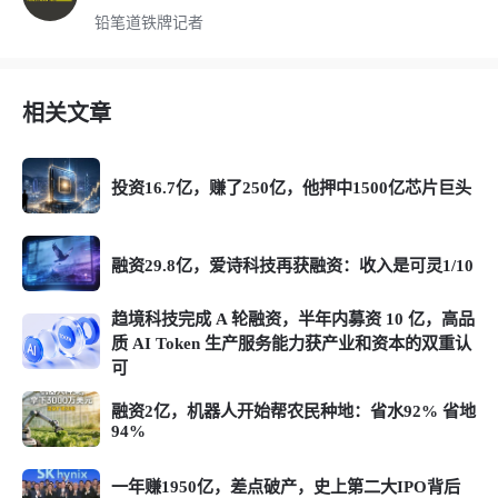
铅笔道铁牌记者
相关文章
投资16.7亿，赚了250亿，他押中1500亿芯片巨头
融资29.8亿，爱诗科技再获融资：收入是可灵1/10
趋境科技完成 A 轮融资，半年内募资 10 亿，高品
质 AI Token 生产服务能力获产业和资本的双重认
可
融资2亿，机器人开始帮农民种地：省水92% 省地
94%
一年赚1950亿，差点破产，史上第二大IPO背后