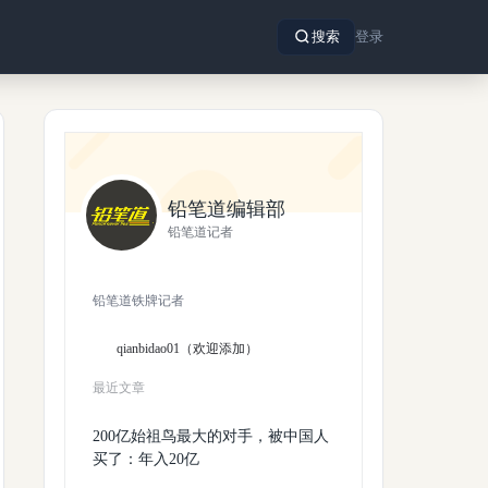
搜索
登录
铅笔道编辑部
铅笔道记者
铅笔道铁牌记者
qianbidao01（欢迎添加）
最近文章
200亿始祖鸟最大的对手，被中国人
买了：年入20亿