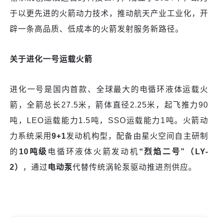
于以更先进的火箭动力技术，推动航天产业工业化，开
辟一条高品质、低成本的火箭发射服务新路径。
关于进化一号运载火箭
进化一号是国内首款、全球最大的电循环液体运载火
箭，全箭总长27.5米，箭体直径2.25米，起飞推力90
吨，LEO运载能力1.5吨，SSO运载能力1吨。火箭动
力系统采用
9+1
发动机构型，配备由星火空间自主研制
的
10吨级
电循环液体火箭发动机
“烈焰二号”（LY-
2）
，通过
电动泵
代替传统涡轮泵驱动推进剂供应。