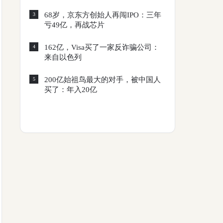
68岁，京东方创始人再闯IPO：三年
3
亏49亿，再战芯片
162亿，Visa买了一家反诈骗公司：
4
来自以色列
200亿始祖鸟最大的对手，被中国人
5
买了：年入20亿