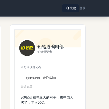
搜索
登录
铅笔道编辑部
铅笔道记者
铅笔道铁牌记者
qianbidao01（欢迎添加）
最近文章
200亿始祖鸟最大的对手，被中国人
买了：年入20亿