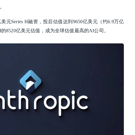
了。
50亿美元Series H融资，投后估值达到9650亿美元（约6.9万亿
I的8520亿美元估值，成为全球估值最高的AI公司。