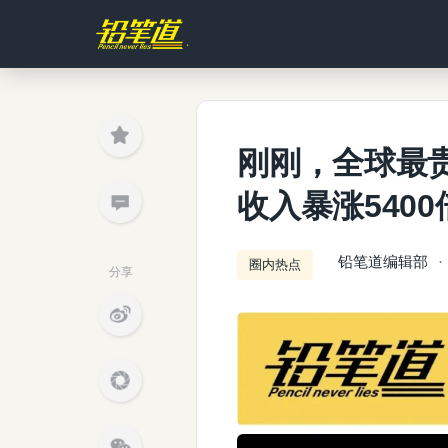
刚刚，全球最贵
收入暴涨5400
铅笔道编辑部
圈内热点
分享