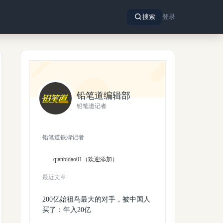
搜索
登录
铅笔道编辑部
铅笔道记者
铅笔道铁牌记者
qianbidao01（欢迎添加）
最近文章
200亿始祖鸟最大的对手，被中国人
买了：年入20亿