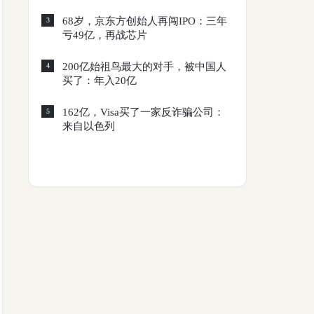
68岁，京东方创始人再闯IPO：三年
3
亏49亿，再战芯片
200亿始祖鸟最大的对手，被中国人
4
买了：年入20亿
162亿，Visa买了一家反诈骗公司：
5
来自以色列