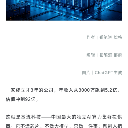
作者 | 铅笔道 松格
编辑 | 铅笔道 邹蔚
图片｜ChatGPT生成
一家成立才3年的公司，年收入从3000万飙到5.2亿，
估值冲到92亿。
这就是基流科技——中国最大的独立AI算力集群提供
商。它不造芯片，不做大模型，只做一件事：帮别人把