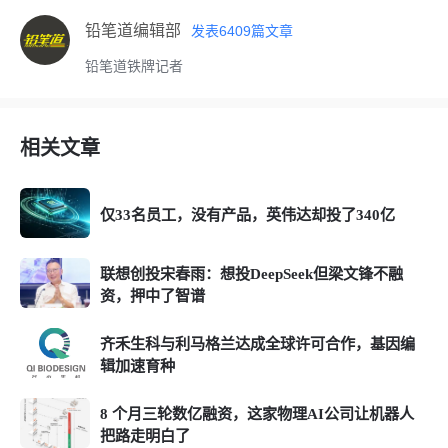
铅笔道编辑部
发表
6409
篇文章
铅笔道铁牌记者
相关文章
仅33名员工，没有产品，英伟达却投了340亿
联想创投宋春雨：想投DeepSeek但梁文锋不融
资，押中了智谱
齐禾生科与利马格兰达成全球许可合作，基因编
辑加速育种
8 个月三轮数亿融资，这家物理AI公司让机器人
把路走明白了