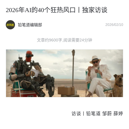
2026年AI的40个狂热风口丨独家访谈
铅笔道编辑部
2026/02/10
文章约9600字,阅读需要24分钟
访谈丨铅笔道 邹蔚 薛婷