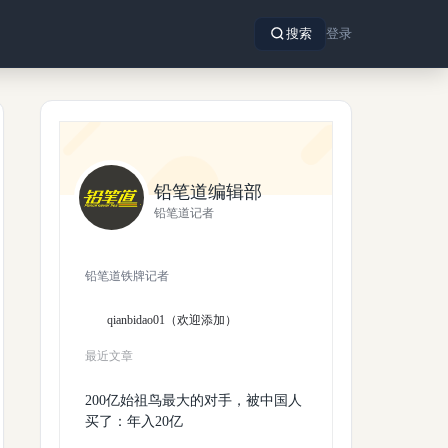
搜索
登录
铅笔道编辑部
铅笔道记者
铅笔道铁牌记者
qianbidao01（欢迎添加）
最近文章
200亿始祖鸟最大的对手，被中国人
买了：年入20亿