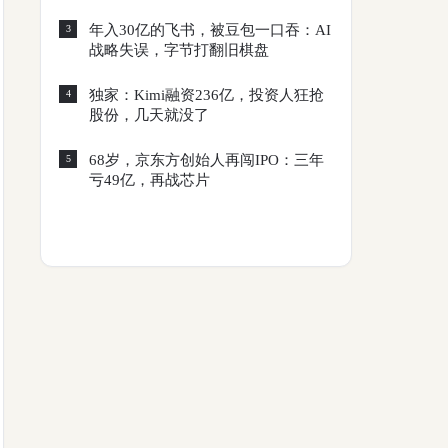
年入30亿的飞书，被豆包一口吞：AI
3
战略失误，字节打翻旧棋盘
独家：Kimi融资236亿，投资人狂抢
4
股份，几天就没了
68岁，京东方创始人再闯IPO：三年
5
亏49亿，再战芯片