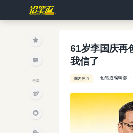
61岁李国庆再
我信了
铅笔道编辑部
圈内热点
分享