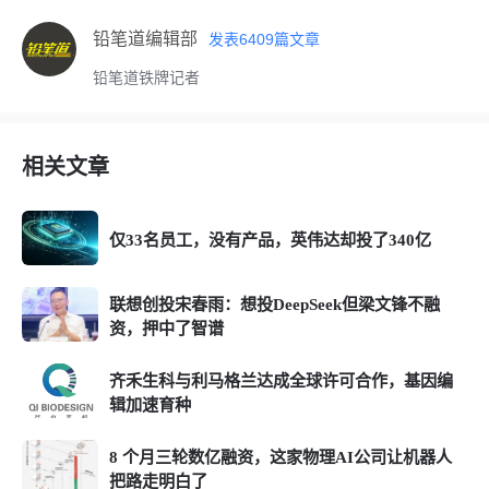
铅笔道编辑部
发表
6409
篇文章
铅笔道铁牌记者
相关文章
仅33名员工，没有产品，英伟达却投了340亿
联想创投宋春雨：想投DeepSeek但梁文锋不融
资，押中了智谱
齐禾生科与利马格兰达成全球许可合作，基因编
辑加速育种
8 个月三轮数亿融资，这家物理AI公司让机器人
把路走明白了