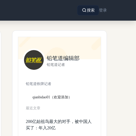
搜索
登录
铅笔道编辑部
铅笔道记者
铅笔道铁牌记者
qianbidao01（欢迎添加）
最近文章
200亿始祖鸟最大的对手，被中国人
买了：年入20亿