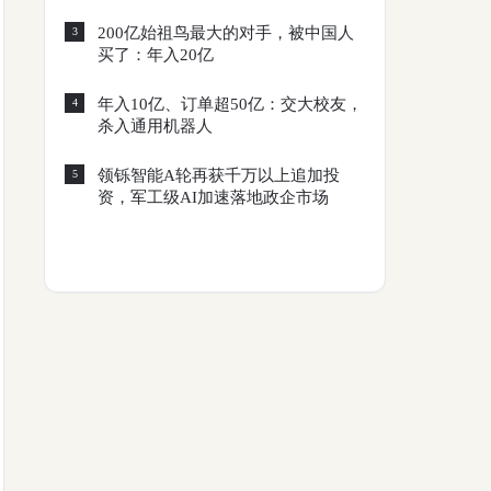
200亿始祖鸟最大的对手，被中国人
3
买了：年入20亿
年入10亿、订单超50亿：交大校友，
4
杀入通用机器人
领铄智能A轮再获千万以上追加投
5
资，军工级AI加速落地政企市场