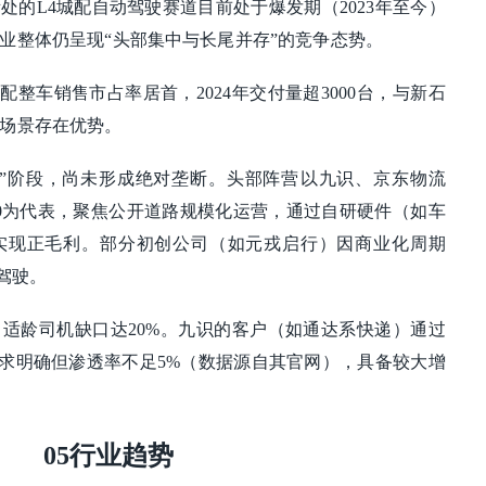
​​L4城配自动驾驶赛道​​目前处于​​爆发期（2023年至今）
业整体仍呈现“​​头部集中与长尾并存​​”的竞争态势。
0%城配整车销售市占率居首，2024年交付量超3000台，与新石
场景存在优势。
”阶段，尚未形成绝对垄断。头部阵营​​以九识、京东物流
为代表，聚焦​​公开道路规模化运营​​，通过自研硬件（如车
实现正毛利。部分初创公司（如元戎启行）因商业化周期
驾驶。
适龄司机缺口达20%。九识的客户（如通达系快递）通过
需求明确但渗透率不足5%（数据源自其官网），具备较大增
05行业趋势