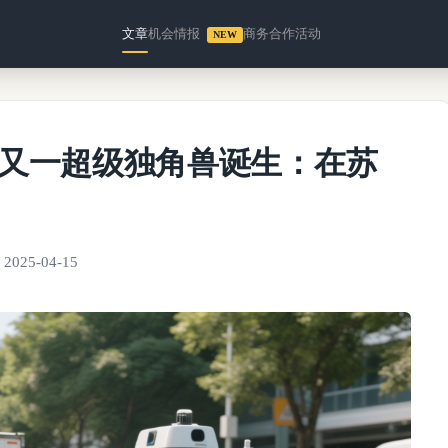
文章
机会情报
商务合作
活动
NEW
！又一超级独角兽诞生：在苏
2025-04-15