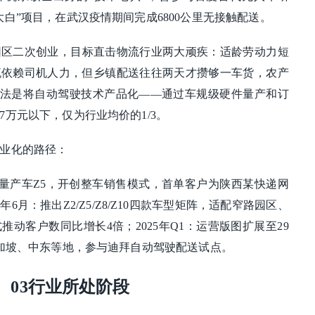
白”项目，在武汉疫情期间完成6800公里无接触配送。
业园区二次创业，目标直击物流行业两大顽疾：适龄劳动力短
流依赖司机人力，但乡镇配送往往两天才攒够一车货，农产
解法是将自动驾驶技术产品化——通过车规级硬件量产和订
万元以下，仅为行业均价的1/3。
业化的路径：
发L4城配量产车Z5，开创整车销售模式，首单客户为陕西某快递网
年6月​​：推出Z2/Z5/Z8/Z10四款车型矩阵，适配窄路园区、
客户数同比增长4倍；​​2025年Q1​​：运营版图扩展至29
新加坡、中东等地，参与迪拜自动驾驶配送试点。
03行业所处阶段