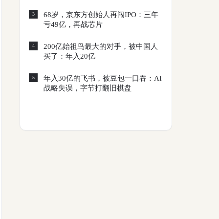
68岁，京东方创始人再闯IPO：三年
3
亏49亿，再战芯片
200亿始祖鸟最大的对手，被中国人
4
买了：年入20亿
年入30亿的飞书，被豆包一口吞：AI
5
战略失误，字节打翻旧棋盘