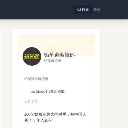
搜索
登录
铅笔道编辑部
铅笔道记者
铅笔道铁牌记者
qianbidao01（欢迎添加）
最近文章
200亿始祖鸟最大的对手，被中国人
买了：年入20亿