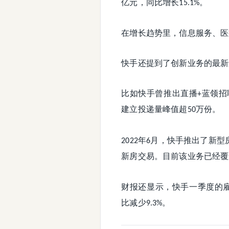
亿元，同比增长
。
15.1%
在增长趋势里，信息服务、医
快手还提到了创新业务的最新
比如快手曾推出直播
蓝领招
+
建立投递量峰值超
万份。
50
年
月，快手推出了新型
2022
6
新房交易。目前该业务已经覆
财报还显示，快手一季度的
比减少
。
9.3%