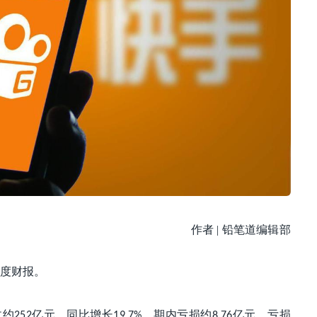
作者 | 铅笔道编辑部
度财报。
收约
亿元，同比增长
。期内亏损约
亿元，亏损
252
19.7%
8.76