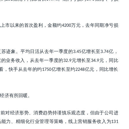
现上市以来的首次盈利，金额约
万元，去年同期净亏损
4200
复苏迹象。平均日活从去年一季度的
亿增长至
亿，
3.45
3.74
献的业务收入，从去年一季度的
元增长至
元，同比
32.9
34.9
看，快手从去年的约
亿增长至约
亿元，同比增长
1750
2248
经济有所回暖。
目前对经济形势、消费趋势持谨慎乐观态度，但由于公司进
品能力、精细化行业管理等策略，线上营销服务收入为
131