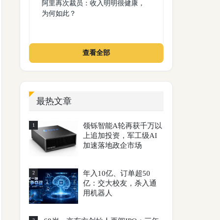
阿里再次裁员：收入明明很健康，
为何如此？
查看全部
最热文章
领铄智能A轮再获千万以
1
上追加投资，军工级AI
加速落地政企市场
年入10亿、订单超50
2
亿：交大校友，杀入通
用机器人