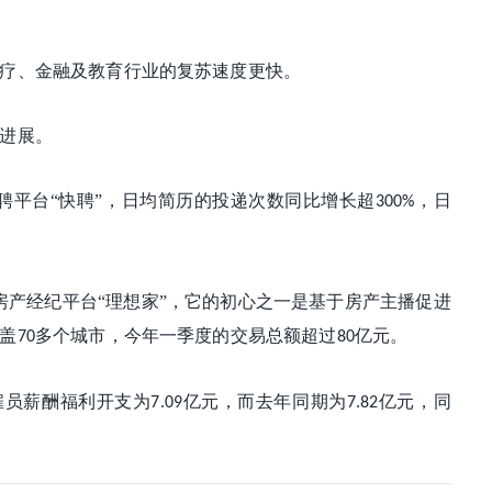
疗、金融及教育行业的复苏速度更快。
进展。
聘平台“快聘”，日均简历的投递次数同比增长超
，日
300%
房产经纪平台“理想家”，它的初心之一是基于房产主播促进
盖
多个城市，今年一季度的交易总额超过
亿元。
70
80
雇员薪酬福利开支为
亿元，而去年同期为
亿元，同
7.09
7.82