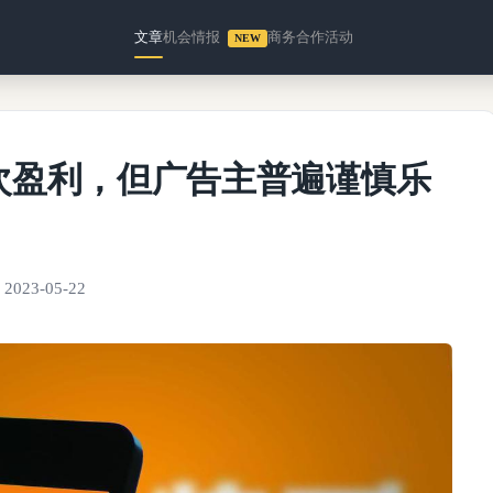
文章
机会情报
商务合作
活动
NEW
次盈利，但广告主普遍谨慎乐
2023-05-22