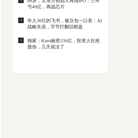
68岁，京东方创始人再闯IPO：三年
3
亏49亿，再战芯片
年入30亿的飞书，被豆包一口吞：AI
4
战略失误，字节打翻旧棋盘
独家：Kimi融资236亿，投资人狂抢
5
股份，几天就没了