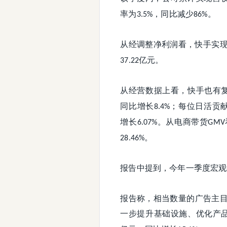
率为
，同比减少
。
3.5%
86%
从经调整净利润看，快手实
亿元。
37.22
从经营数据上看，快手也有
同比增长
；每位日活贡
8.4%
增长
。从电商带货
6.07%
GMV
。
28.46%
报告中提到，今年一季度宏观
报告称，相当数量的广告主
一步提升基础设施、优化产