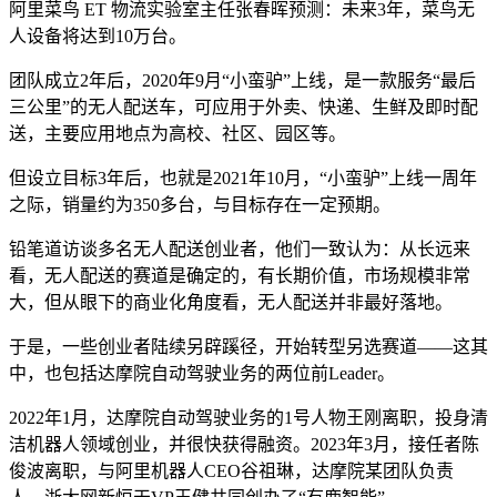
阿里菜鸟 ET 物流实验室主任张春晖预测：未来3年，菜鸟无
人设备将达到10万台。
团队成立2年后，2020年9月“小蛮驴”上线，是一款服务“最后
三公里”的无人配送车，可应用于外卖、快递、生鲜及即时配
送，主要应用地点为高校、社区、园区等。
但设立目标3年后，也就是2021年10月，“小蛮驴”上线一周年
之际，销量约为350多台，与目标存在一定预期。
铅笔道访谈多名无人配送创业者，他们一致认为：从长远来
看，无人配送的赛道是确定的，有长期价值，市场规模非常
大，但从眼下的商业化角度看，无人配送并非最好落地。
于是，一些创业者陆续另辟蹊径，开始转型另选赛道——这其
中，也包括达摩院自动驾驶业务的两位前Leader。
2022年1月，达摩院自动驾驶业务的1号人物王刚离职，投身清
洁机器人领域创业，并很快获得融资。2023年3月，接任者陈
俊波离职，与阿里机器人CEO谷祖琳，达摩院某团队负责