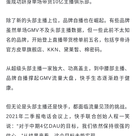
蛋成功跻身单场带货10亿主播俱乐部。
除了新的头部主播上位，品牌自播也在崛起。有些品牌
虽然单场GMV不及头部主播数据，但一些此前不太知
名的品牌，开始登上直播带货榜单前五名，包括亨帝诗
官方皮草旗舰店、KKN、黛莱皙、棉密码。
从超级头部主播一家独大、功高盖主，到中腰部主播、
品牌自播撑起GMV流量大盘，快手生态逐渐趋于健
康。
但无论是头部主播还是快手，都面临流量见顶的挑战。
2021年二季报电话会议上，快手联合创始人程一笑
说：“对于中期4亿DAU的目标，我们依然保持很强的
信心。”从结果来看，这个目标未能实现。