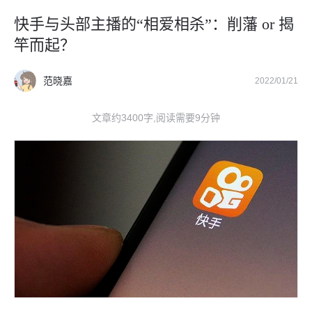
快手与头部主播的“相爱相杀”：削藩 or 揭
竿而起？
范晓嘉
2022/01/21
文章约3400字,阅读需要9分钟