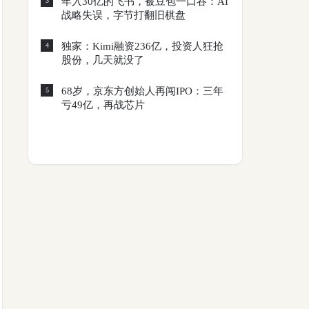
年入30亿的飞书，被豆包一口吞：AI
3
战略失误，字节打翻旧棋盘
独家：Kimi融资236亿，投资人狂抢
4
股份，几天就没了
68岁，京东方创始人再闯IPO：三年
5
亏49亿，再战芯片